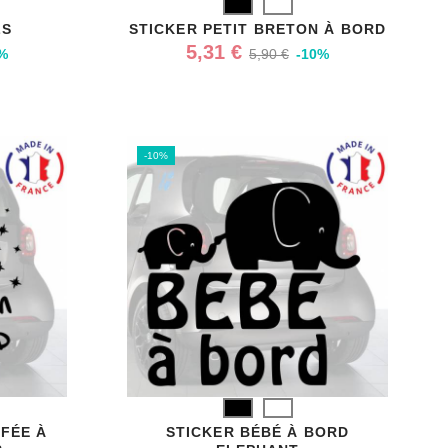
Noir
Blanc
LS
STICKER PETIT BRETON À BORD
5,31 €
%
5,90 €
-10%
-10%
Noir
Blanc
 FÉE À
STICKER BÉBÉ À BORD