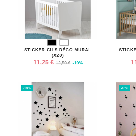
Noir
Blanc
STICKER CILS DÉCO MURAL
STICK
(X20)
11,25 €
1
12,50 €
-10%
-10%
-10%