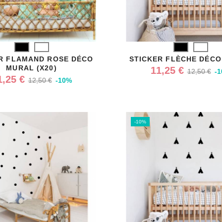
Noir
Blanc
Noir
Blanc
R FLAMAND ROSE DÉCO
STICKER FLÈCHE DÉC
MURAL (X20)
11,25 €
12,50 €
-
1,25 €
12,50 €
-10%
-10%