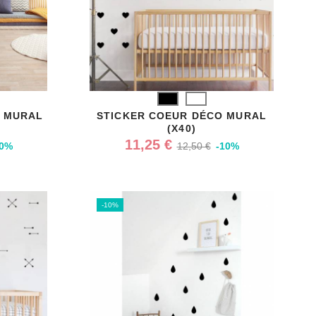
Noir
Blanc
O MURAL
STICKER COEUR DÉCO MURAL
(X40)
11,25 €
10%
12,50 €
-10%
-10%