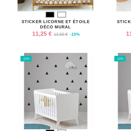
Noir
Blanc
STICKER LICORNE ET ÉTOILE
STIC
DÉCO MURAL
11,25 €
1
12,50 €
-10%
-10%
-10%