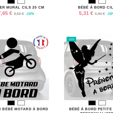
Noir
Blanc
Noir
Blanc
ER MURAL CILS 20 CM
BÉBÉ À BORD CI
7,65 €
5,31 €
8,50 €
-10%
5,90 €
-10
-10%
Noir
Blanc
Noir
Blanc
R BÉBÉ MOTARD À BORD
BÉBÉ À BORD PETITE