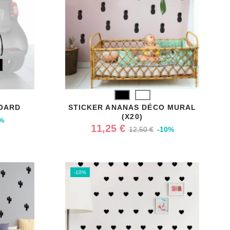
Noir
Blanc
BOARD
STICKER ANANAS DÉCO MURAL
(X20)
%
11,25 €
12,50 €
-10%
-10%