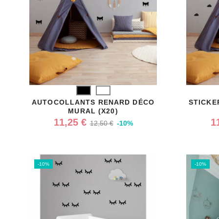
Noir
Blanc
AUTOCOLLANTS RENARD DÉCO
STICKE
MURAL (X20)
11,25 €
1
12,50 €
-10%
-10%
-10%