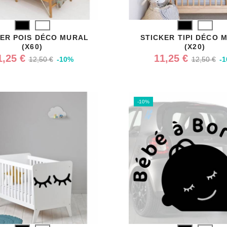
Noir
Blanc
Noir
Blanc
KER POIS DÉCO MURAL
STICKER TIPI DÉCO 
(X60)
(X20)
1,25 €
11,25 €
12,50 €
-10%
12,50 €
-
-10%