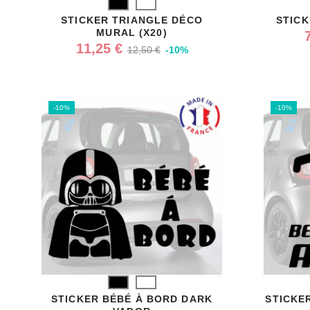
Noir
Blanc
STICKER TRIANGLE DÉCO
STICK
MURAL (X20)
11,25 €
12,50 €
-10%
-10%
-10%
Noir
Blanc
STICKER BÉBÉ À BORD DARK
STICKE