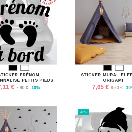
Noir
Blanc
Noir
Blanc
STICKER PRÉNOM
STICKER MURAL ELE
NNALISÉ PETITS PIEDS
ORIGAMI
7,11 €
7,65 €
7,90 €
-10%
8,50 €
-10
-10%