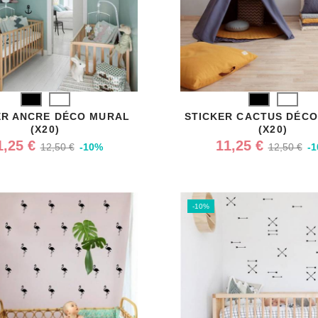
Noir
Blanc
Noir
Blanc
ER ANCRE DÉCO MURAL
STICKER CACTUS DÉC
(X20)
(X20)
1,25 €
11,25 €
12,50 €
-10%
12,50 €
-
-10%