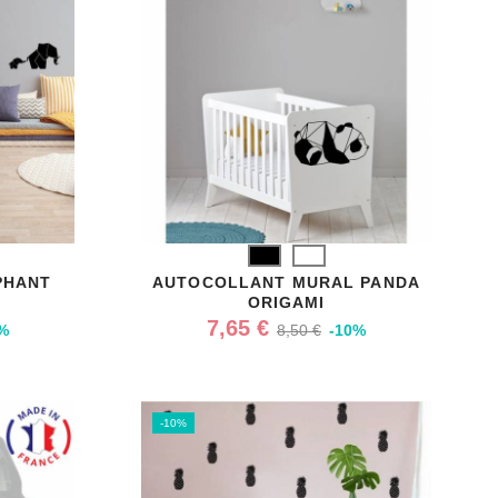
Noir
Blanc
PHANT
AUTOCOLLANT MURAL PANDA
ORIGAMI
7,65 €
%
8,50 €
-10%
-10%