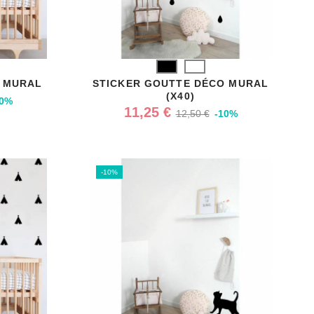
Noir
Blanc
O MURAL
STICKER GOUTTE DÉCO MURAL
(X40)
10%
11,25 €
12,50 €
-10%
-10%