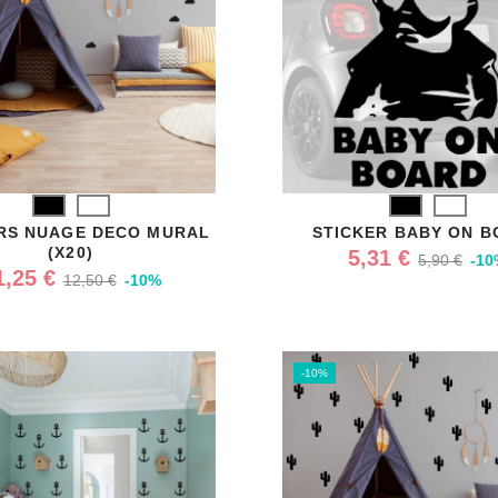
Noir
Blanc
Noir
Blanc
RS NUAGE DECO MURAL
STICKER BABY ON 
(X20)
5,31 €
5,90 €
-10
1,25 €
12,50 €
-10%
-10%