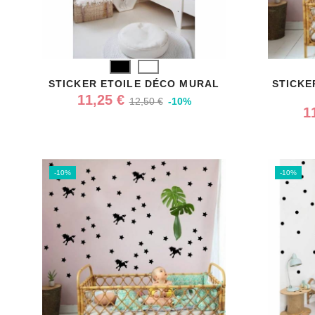
Noir
Blanc
STICKER ETOILE DÉCO MURAL
STICKE
11,25 €
12,50 €
-10%
1
-10%
-10%