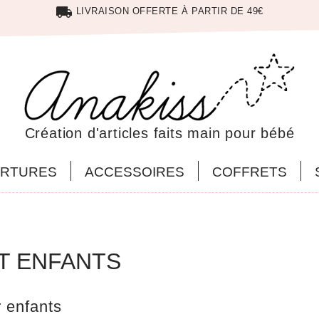
insert_emoticon
DES CRÉATIONS 100% FA
Création d'articles faits main pour bébé
RTURES
ACCESSOIRES
COFFRETS
T ENFANTS
 enfants