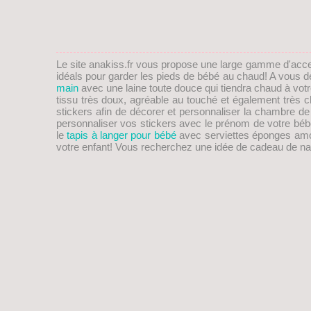
Le site anakiss.fr vous propose une large gamme d'acc
idéals pour garder les pieds de
bébé
au chaud! A vous de 
main
avec une laine toute douce qui tiendra chaud à vot
tissu très doux, agréable au touché et également trè
stickers afin de décorer et personnaliser la chambre d
personnaliser vos stickers avec le prénom de votre bébé
le
tapis à langer pour bébé
avec serviettes éponges amovib
votre enfant! Vous recherchez une idée de
cadeau de na