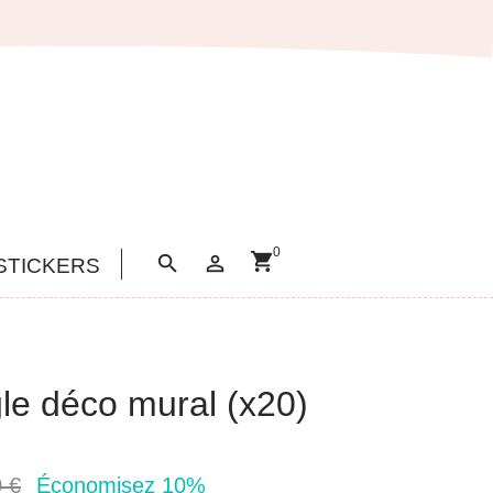
0
shopping_cart


STICKERS
gle déco mural (x20)
 €
Économisez 10%