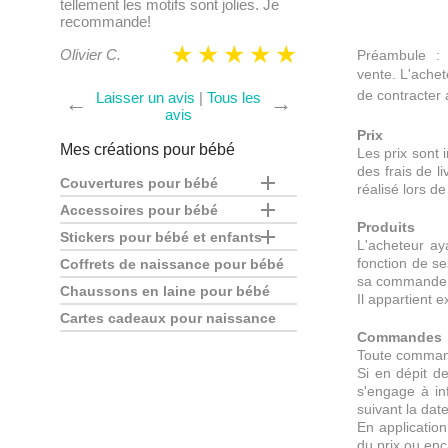
Julie M.
 Je
fois.
Marion S.
Préambule : 
vente.
L'achet
de contracter a
Laisser un avis
|
Tous les
←
→
avis
Prix
Mes créations pour bébé
Les prix sont
des frais de l

Couvertures pour bébé
réalisé lors 

Accessoires pour bébé
Produits

Stickers pour bébé et enfants
L'acheteur ay
fonction de se
Coffrets de naissance pour bébé
sa commande
Chaussons en laine pour bébé
Il appartient 
Cartes cadeaux pour naissance
Commandes
Toute commande
Si en dépit d
s'engage à in
suivant la da
En application
du prix ou en