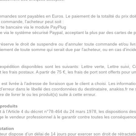
mandes sont payables en Euros. Le paiement de la totalité du prix doit
 commande, l'acheteur peut soit :
rte bancaire via le module PayPlug
ne via le système sécurisé Paypal, acceptant la plus par des cartes de
 réserve le droit de suspendre ou d'annuler toute commande et/ou livr
ement de toute somme qui serait due par l'acheteur, ou en cas d'incid
pédition disponibles sont les suivants: Lettre verte, Lettre suivi, C
 les frais postaux. A partir de 75 €, les frais de port sont offerts pour 
t livrée à l’adresse de livraison que le client a choisi. Les informa
 d’erreur dans le libellé des coordonnées du destinataire, anakiss.fr ne 
tre de livrer le ou les produit(s) suite à cette erreur.
 produits
à l’Article 4 du décret n°78-464 du 24 mars 1978, les dispositions de
ige le vendeur professionnel à le garantir contre toutes les conséquen
actation
r dispose d’un délai de 14 jours pour exercer son droit de rétractati