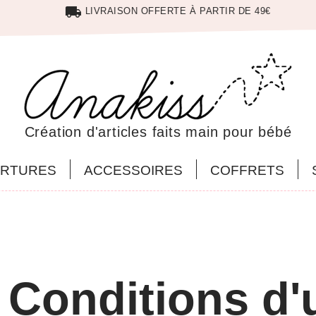
local_shipping
LIVRAISON OFFERTE À PARTIR DE 49€
Création d'articles faits main pour bébé
RTURES
ACCESSOIRES
COFFRETS
Conditions d'u
andé un tapis à
Les créations sont magnifiques! Il
Comman
nel et jolie à la
est très difficile de choisir son tissu