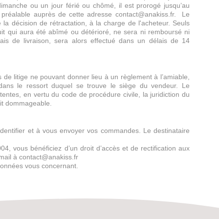
imanche ou un jour férié ou chômé, il est prorogé jusqu’au
 au préalable auprès de cette adresse contact@anakiss.fr. Le
la décision de rétractation, à la charge de l'acheteur. Seuls
oduit qui aura été abîmé ou détérioré, ne sera ni remboursé ni
is de livraison, sera alors effectué dans un délais de 14
s de litige ne pouvant donner lieu à un règlement à l’amiable,
dans le ressort duquel se trouve le siège du vendeur. Le
entes, en vertu du code de procédure civile, la juridiction du
fait dommageable.
s identifier et à vous envoyer vos commandes. Le destinataire
4, vous bénéficiez d’un droit d’accès et de rectification aux
mail à contact@anakiss.fr
 données vous concernant.