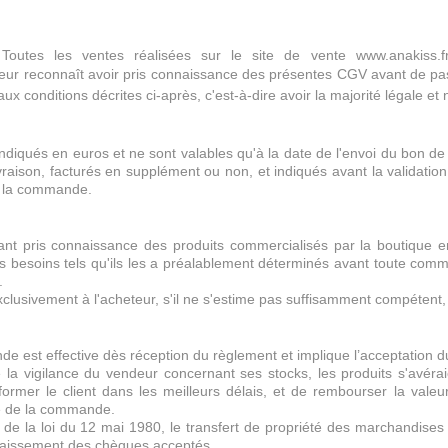
Julie M
tellement les motifs sont jolies. Je
recommande!
Olivier C.
Toutes les ventes réalisées sur le site de vente www.anakiss.
eur reconnaît avoir pris connaissance des présentes CGV avant de pa
ux conditions décrites ci-après, c'est-à-dire avoir la majorité légale et 
 indiqués en euros et ne sont valables qu'à la date de l'envoi du bon
ivraison, facturés en supplément ou non, et indiqués avant la validatio
de la commande.
ant pris connaissance des produits commercialisés par la boutique en
s besoins tels qu'ils les a préalablement déterminés avant toute comma
.
exclusivement à l'acheteur, s'il ne s'estime pas suffisamment compétent, 
 est effective dès réception du règlement et implique l’acceptation du
e la vigilance du vendeur concernant ses stocks, les produits s'avér
former le client dans les meilleurs délais, et de rembourser la val
te de la commande.
 de la loi du 12 mai 1980, le transfert de propriété des marchandises 
caissement des chèques acceptés.