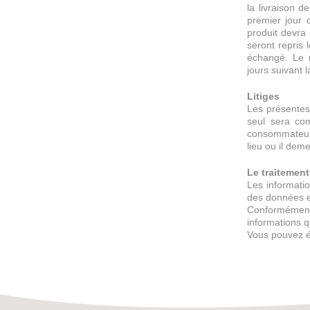
la livraison 
premier jour 
produit devra 
seront repris 
échangé. Le r
jours suivant 
Litiges
Les présentes 
seul sera co
consommateur p
lieu ou il de
Le traitemen
Les informatio
des données es
Conformément à
informations 
Vous pouvez é