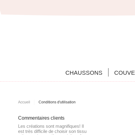
CHAUSSONS
COUVE
Accueil
Conditions d'utilisation
Commentaires clients
 Il
Commande reçue en 4j! Top
J'adore! J'ai comm
tissu
langer, très fonction