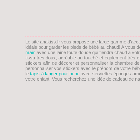
Le site anakiss.fr vous propose une large gamme d'acc
idéals pour garder les pieds de
bébé
au chaud! A vous de 
main
avec une laine toute douce qui tiendra chaud à vot
tissu très doux, agréable au touché et également trè
stickers afin de décorer et personnaliser la chambre d
personnaliser vos stickers avec le prénom de votre bébé
le
tapis à langer pour bébé
avec serviettes éponges amovib
votre enfant! Vous recherchez une idée de
cadeau de na