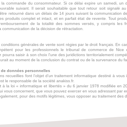
de la commande du consommateur. Si ce délai expire un samedi, un d
ouvrable suivant. Il serait souhaitable que tout retour soit signalé
être retourné dans un délais de 14 jours suivant la communication de 
les produits complet et intact, et en parfait état de revente. Tout pr
emboursement de la totalité des sommes versés, y compris les fra
la communication de la décision de rétractation.
conditions générales de vente sont régies par le droit français. En ca
mpétent pour les professionnels le tribunal de commerce de Nice 
ourra saisir à son choix l'une des juridictions territorialement compét
meurait au moment de la conclusion du contrat ou de la survenance du 
t de données personnelles
ns recueillies font l’objet d’un traitement informatique destiné à vou
t le responsable de la société anakiss.fr.
 la loi « informatique et libertés » du 6 janvier 1978 modifiée en 200
qui vous concernent, que vous pouvez exercer en vous adressant par e
galement, pour des motifs légitimes, vous opposer au traitement des