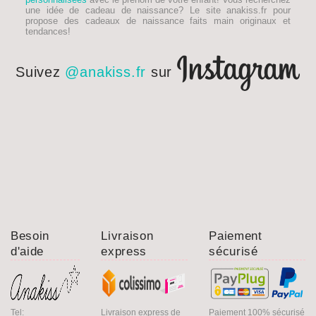
une idée de
cadeau de naissance
? Le site anakiss.fr pour
propose des cadeaux de naissance faits main originaux et
tendances!
Suivez
@anakiss.fr
sur
Besoin
Livraison
Paiement
d'aide
express
sécurisé
Tel:
Livraison express de
Paiement 100% sécurisé