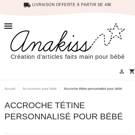
local_shipping
LIVRAISON OFFERTE À PARTIR DE 49€

Création d'articles faits main pour bébé

shopping_cart
Accueil
Accessoires pour bébé
Accroche tétine personnalisé pour bébé
ACCROCHE TÉTINE
PERSONNALISÉ POUR BÉBÉ