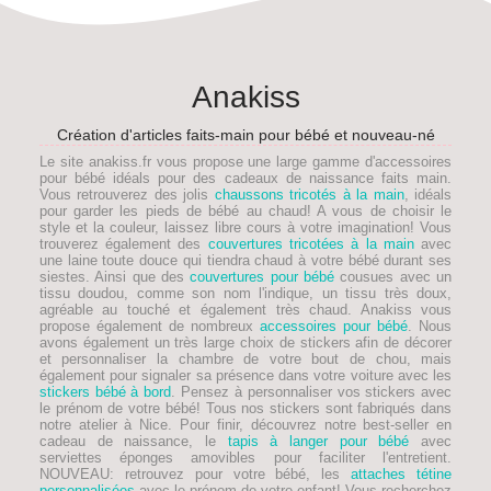
Anakiss
Création d'articles faits-main pour bébé et nouveau-né
Le site anakiss.fr vous propose une large gamme d'accessoires
pour bébé idéals pour des
cadeaux de naissance faits main
.
Vous retrouverez des jolis
chaussons tricotés à la main
, idéals
pour garder les pieds de
bébé
au chaud! A vous de choisir le
style et la couleur, laissez libre cours à votre imagination! Vous
trouverez également des
couvertures tricotées à la main
avec
une laine toute douce qui tiendra chaud à votre bébé durant ses
siestes. Ainsi que des
couvertures pour bébé
cousues avec un
tissu doudou, comme son nom l'indique, un tissu très doux,
agréable au touché et également très chaud. Anakiss vous
propose également de nombreux
accessoires pour bébé
. Nous
avons également un très large choix de stickers afin de décorer
et personnaliser la chambre de votre bout de chou, mais
également pour signaler sa présence dans votre voiture avec les
stickers bébé à bord
. Pensez à personnaliser vos stickers avec
le prénom de votre bébé! Tous nos stickers sont fabriqués dans
notre atelier à Nice. Pour finir, découvrez notre best-seller en
cadeau de naissance, le
tapis à langer pour bébé
avec
serviettes éponges amovibles pour faciliter l'entretient.
NOUVEAU
: retrouvez pour votre bébé, les
attaches tétine
personnalisées
avec le prénom de votre enfant! Vous recherchez