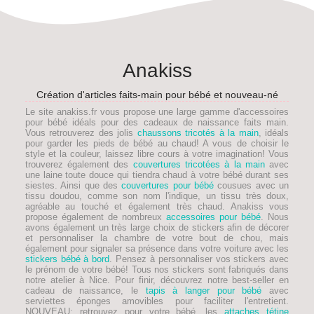
Anakiss
Création d'articles faits-main pour bébé et nouveau-né
Le site anakiss.fr vous propose une large gamme d'accessoires
pour bébé idéals pour des
cadeaux de naissance faits main
.
Vous retrouverez des jolis
chaussons tricotés à la main
, idéals
pour garder les pieds de
bébé
au chaud! A vous de choisir le
style et la couleur, laissez libre cours à votre imagination! Vous
trouverez également des
couvertures tricotées à la main
avec
une laine toute douce qui tiendra chaud à votre bébé durant ses
siestes. Ainsi que des
couvertures pour bébé
cousues avec un
tissu doudou, comme son nom l'indique, un tissu très doux,
agréable au touché et également très chaud. Anakiss vous
propose également de nombreux
accessoires pour bébé
. Nous
avons également un très large choix de stickers afin de décorer
et personnaliser la chambre de votre bout de chou, mais
également pour signaler sa présence dans votre voiture avec les
stickers bébé à bord
. Pensez à personnaliser vos stickers avec
le prénom de votre bébé! Tous nos stickers sont fabriqués dans
notre atelier à Nice. Pour finir, découvrez notre best-seller en
cadeau de naissance, le
tapis à langer pour bébé
avec
serviettes éponges amovibles pour faciliter l'entretient.
NOUVEAU
: retrouvez pour votre bébé, les
attaches tétine