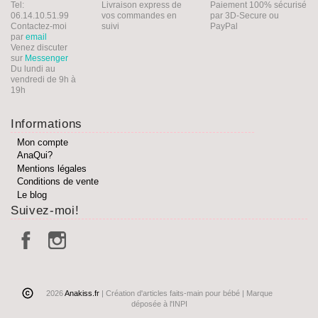
Tel:
Livraison express de
Paiement 100% sécurisé
06.14.10.51.99
vos commandes en
par 3D-Secure ou
Contactez-moi
suivi
PayPal
par
email
Venez discuter
sur
Messenger
Du lundi au
vendredi de 9h à
19h
Informations
Mon compte
AnaQui?
Mentions légales
Conditions de vente
Le blog
Suivez-moi!
2026
Anakiss.fr
| Création d'articles faits-main pour bébé | Marque
déposée à l'INPI