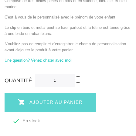
Composé de très belles perles en bois et en silicone, bleu ciel et bleu
marine.
C'est à vous de le personnalisé avec le prénom de votre enfant.
Le clip en bois et métal peut se fixer partout et la tétine est tenue grâce
à une bride en ruban blanc.
N'oubliez pas de remplir et d'enregistrer le champ de personnalisation
avant d'ajouter le produit à votre panier.
Une question? Venez chater avec moi!
QUANTITÉ

AJOUTER AU PANIER

En stock