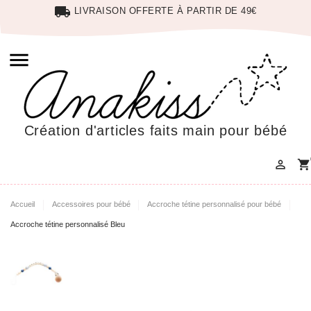
local_shipping
LIVRAISON OFFERTE À PARTIR DE 49€

Création d'articles faits main pour bébé

shopping_cart
Accueil
Accessoires pour bébé
Accroche tétine personnalisé pour bébé
Accroche tétine personnalisé Bleu