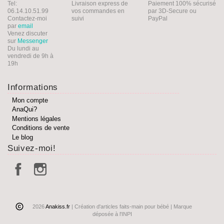
Tel:
Livraison express de
Paiement 100% sécurisé
06.14.10.51.99
vos commandes en
par 3D-Secure ou
Contactez-moi
suivi
PayPal
par
email
Venez discuter
sur
Messenger
Du lundi au
vendredi de 9h à
19h
Informations
Mon compte
AnaQui?
Mentions légales
Conditions de vente
Le blog
Suivez-moi!
2026
Anakiss.fr
| Création d'articles faits-main pour bébé | Marque
déposée à l'INPI