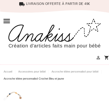
local_shipping
LIVRAISON OFFERTE À PARTIR DE 49€

Création d'articles faits main pour bébé

shopping_cart
Accueil
Accessoires pour bébé
Accroche tétine personnalisé pour bébé
Accroche tétine personnalisé Crochet Bleu et jaune