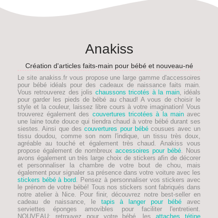
Anakiss
Création d'articles faits-main pour bébé et nouveau-né
Le site anakiss.fr vous propose une large gamme d'accessoires
pour bébé idéals pour des
cadeaux de naissance faits main
.
Vous retrouverez des jolis
chaussons tricotés à la main
, idéals
pour garder les pieds de
bébé
au chaud! A vous de choisir le
style et la couleur, laissez libre cours à votre imagination! Vous
trouverez également des
couvertures tricotées à la main
avec
une laine toute douce qui tiendra chaud à votre bébé durant ses
siestes. Ainsi que des
couvertures pour bébé
cousues avec un
tissu doudou, comme son nom l'indique, un tissu très doux,
agréable au touché et également très chaud. Anakiss vous
propose également de nombreux
accessoires pour bébé
. Nous
avons également un très large choix de stickers afin de décorer
et personnaliser la chambre de votre bout de chou, mais
également pour signaler sa présence dans votre voiture avec les
stickers bébé à bord
. Pensez à personnaliser vos stickers avec
le prénom de votre bébé! Tous nos stickers sont fabriqués dans
notre atelier à Nice. Pour finir, découvrez notre best-seller en
cadeau de naissance, le
tapis à langer pour bébé
avec
serviettes éponges amovibles pour faciliter l'entretient.
NOUVEAU
: retrouvez pour votre bébé, les
attaches tétine