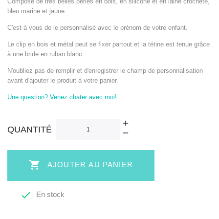
Composé de très belles perles en bois, en silicone et en laine crocheté,
bleu marine et jaune.
C'est à vous de le personnalisé avec le prénom de votre enfant.
Le clip en bois et métal peut se fixer partout et la tétine est tenue grâce
à une bride en ruban blanc.
N'oubliez pas de remplir et d'enregistrer le champ de personnalisation
avant d'ajouter le produit à votre panier.
Une question? Venez chater avec moi!
QUANTITÉ

AJOUTER AU PANIER

En stock