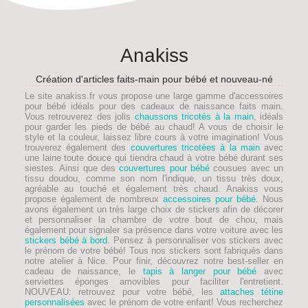
Anakiss
Création d'articles faits-main pour bébé et nouveau-né
Le site anakiss.fr vous propose une large gamme d'accessoires
pour bébé idéals pour des
cadeaux de naissance faits main
.
Vous retrouverez des jolis
chaussons tricotés à la main
, idéals
pour garder les pieds de
bébé
au chaud! A vous de choisir le
style et la couleur, laissez libre cours à votre imagination! Vous
trouverez également des
couvertures tricotées à la main
avec
une laine toute douce qui tiendra chaud à votre bébé durant ses
siestes. Ainsi que des
couvertures pour bébé
cousues avec un
tissu doudou, comme son nom l'indique, un tissu très doux,
agréable au touché et également très chaud. Anakiss vous
propose également de nombreux
accessoires pour bébé
. Nous
avons également un très large choix de stickers afin de décorer
et personnaliser la chambre de votre bout de chou, mais
également pour signaler sa présence dans votre voiture avec les
stickers bébé à bord
. Pensez à personnaliser vos stickers avec
le prénom de votre bébé! Tous nos stickers sont fabriqués dans
notre atelier à Nice. Pour finir, découvrez notre best-seller en
cadeau de naissance, le
tapis à langer pour bébé
avec
serviettes éponges amovibles pour faciliter l'entretient.
NOUVEAU
: retrouvez pour votre bébé, les
attaches tétine
personnalisées
avec le prénom de votre enfant! Vous recherchez