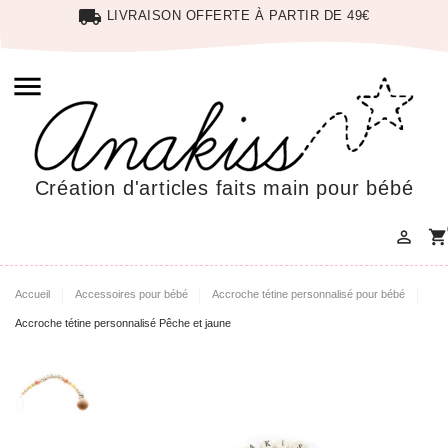
local_shipping
LIVRAISON OFFERTE À PARTIR DE 49€

Création d'articles faits main pour bébé

shopping_cart
Accueil
Accessoires pour bébé
Accroche tétine personnalisé pour bébé
Accroche tétine personnalisé Pêche et jaune