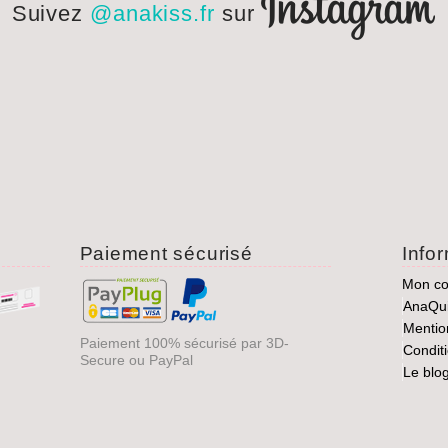
Suivez
@anakiss.fr
sur
Paiement sécurisé
Info
Mon c
AnaQu
Mentio
Paiement 100% sécurisé par 3D-
Condit
Secure ou PayPal
Le blo