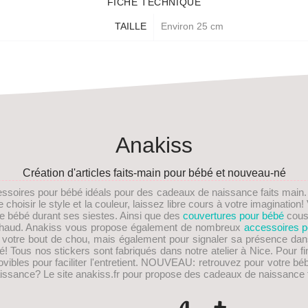
FICHE TECHNIQUE
TAILLE
Environ 25 cm
Anakiss
Création d'articles faits-main pour bébé et nouveau-né
essoires pour bébé idéals pour des
cadeaux de naissance faits main
choisir le style et la couleur, laissez libre cours à votre imaginati
re bébé durant ses siestes. Ainsi que des
couvertures pour bébé
cous
s chaud. Anakiss vous propose également de nombreux
accessoires p
e votre bout de chou, mais également pour signaler sa présence dan
! Tous nos stickers sont fabriqués dans notre atelier à Nice. Pour fi
les pour faciliter l'entretient.
NOUVEAU
: retrouvez pour votre bé
issance
? Le site anakiss.fr pour propose des cadeaux de naissance f