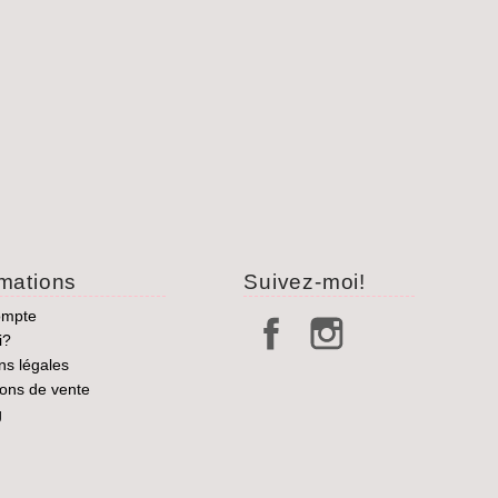
rmations
Suivez-moi!
ompte
i?
ns légales
ions de vente
g