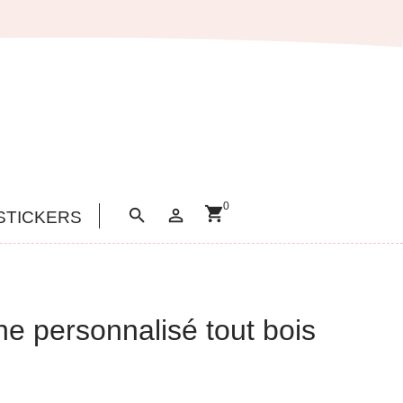
0
shopping_cart


STICKERS
ne personnalisé tout bois