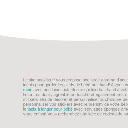
Le site anakiss.fr vous propose une large gamme d'acc
idéals pour garder les pieds de
bébé
au chaud! A vous de 
main
avec une laine toute douce qui tiendra chaud à vot
tissu très doux, agréable au touché et également trè
stickers afin de décorer et personnaliser la chambre d
personnaliser vos stickers avec le prénom de votre bébé
le
tapis à langer pour bébé
avec serviettes éponges amovib
votre enfant! Vous recherchez une idée de
cadeau de na