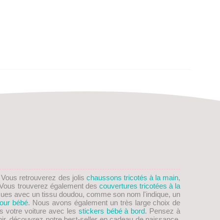
. Vous retrouverez des jolis
chaussons tricotés à la main
,
on! Vous trouverez également des
couvertures tricotées à la
ues avec un tissu doudou, comme son nom l'indique, un
our bébé
. Nous avons également un très large choix de
s votre voiture avec les
stickers bébé à bord
. Pensez à
nir, découvrez notre best-seller en cadeau de naissance,