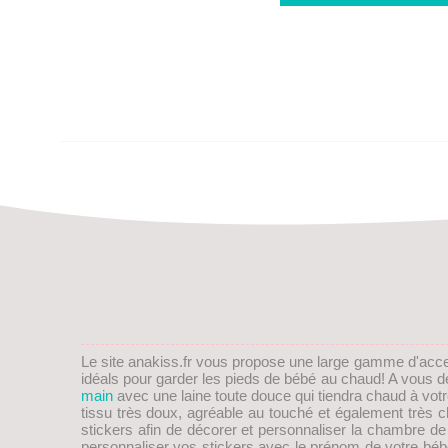
Le site anakiss.fr vous propose une large gamme d'acc
idéals pour garder les pieds de
bébé
au chaud! A vous de 
main
avec une laine toute douce qui tiendra chaud à vot
tissu très doux, agréable au touché et également trè
stickers afin de décorer et personnaliser la chambre d
personnaliser vos stickers avec le prénom de votre bébé