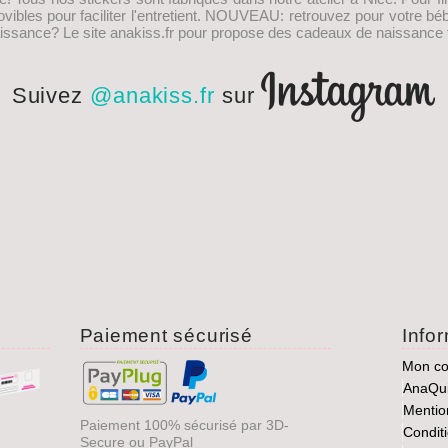
les pour faciliter l'entretient.
NOUVEAU
: retrouvez pour votre bé
issance
? Le site anakiss.fr pour propose des cadeaux de naissance f
Suivez
@anakiss.fr
sur
Paiement sécurisé
Info
Mon c
AnaQu
Mentio
Paiement 100% sécurisé par 3D-
Condit
Secure ou PayPal