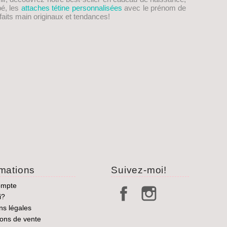
bé, les
attaches tétine personnalisées
avec le prénom de
aits main originaux et tendances!
rmations
Suivez-moi!
ompte
i?
ns légales
ions de vente