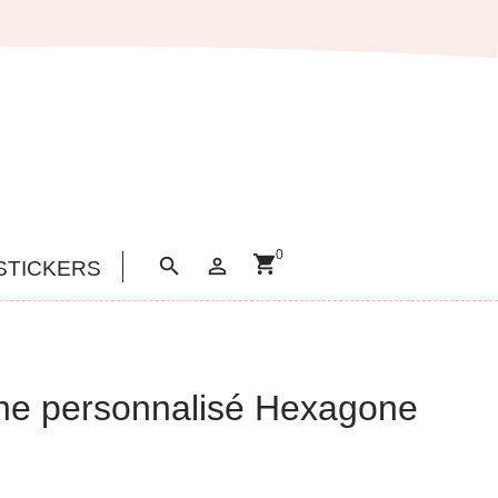
0
shopping_cart


STICKERS
ine personnalisé Hexagone
e