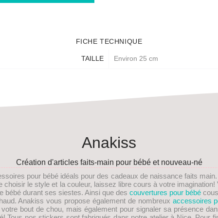
FICHE TECHNIQUE
TAILLE
Environ 25 cm
Anakiss
Création d'articles faits-main pour bébé et nouveau-né
essoires pour bébé idéals pour des
cadeaux de naissance faits main
choisir le style et la couleur, laissez libre cours à votre imaginati
re bébé durant ses siestes. Ainsi que des
couvertures pour bébé
cous
s chaud. Anakiss vous propose également de nombreux
accessoires p
e votre bout de chou, mais également pour signaler sa présence dan
! Tous nos stickers sont fabriqués dans notre atelier à Nice. Pour fi