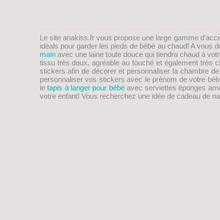
Le site anakiss.fr vous propose une large gamme d'acc
idéals pour garder les pieds de
bébé
au chaud! A vous de 
main
avec une laine toute douce qui tiendra chaud à vot
tissu très doux, agréable au touché et également trè
stickers afin de décorer et personnaliser la chambre d
personnaliser vos stickers avec le prénom de votre bébé
le
tapis à langer pour bébé
avec serviettes éponges amovib
votre enfant! Vous recherchez une idée de
cadeau de na