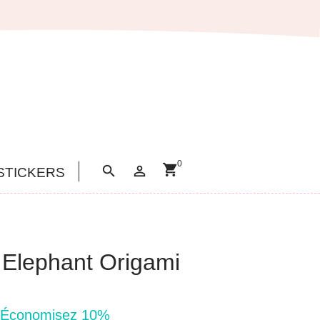
0
shopping_cart


STICKERS
 Elephant Origami
Économisez 10%