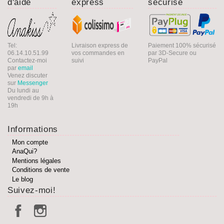
d'aide
express
sécurisé
Tel:
Livraison express de
Paiement 100% sécurisé
06.14.10.51.99
vos commandes en
par 3D-Secure ou
Contactez-moi
suivi
PayPal
par
email
Venez discuter
sur
Messenger
Du lundi au
vendredi de 9h à
19h
Informations
Mon compte
AnaQui?
Mentions légales
Conditions de vente
Le blog
Suivez-moi!