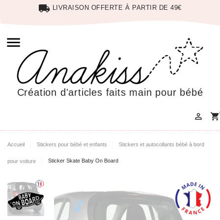
local_shipping
LIVRAISON OFFERTE À PARTIR DE 49€

Création d'articles faits main pour bébé

shopping_cart
Accueil
Stickers pour bébé et enfants
Stickers et autocollants bébé à bord
pour voiture
Sticker Skate Baby On Board