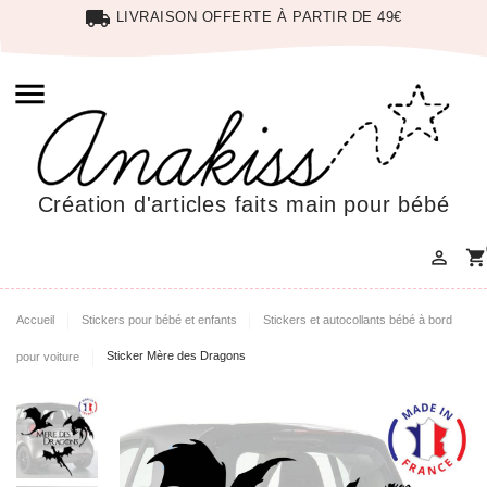
local_shipping
LIVRAISON OFFERTE À PARTIR DE 49€

Création d'articles faits main pour bébé

shopping_cart
Accueil
Stickers pour bébé et enfants
Stickers et autocollants bébé à bord
pour voiture
Sticker Mère des Dragons