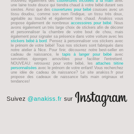
trouverez également des
couvertures tricotées à la main
avec
une laine toute douce qui tiendra chaud à votre bébé durant ses
siestes. Ainsi que des
couvertures pour bébé
cousues avec un
tissu doudou, comme son nom l'indique, un tissu très doux,
agréable au touché et également très chaud. Anakiss vous
propose également de nombreux
accessoires pour bébé
. Nous
avons également un très large choix de stickers afin de décorer
et personnaliser la chambre de votre bout de chou, mais
également pour signaler sa présence dans votre voiture avec les
stickers bébé à bord
. Pensez à personnaliser vos stickers avec
le prénom de votre bébé! Tous nos stickers sont fabriqués dans
notre atelier à Nice. Pour finir, découvrez notre best-seller en
cadeau de naissance, le
tapis à langer pour bébé
avec
serviettes éponges amovibles pour faciliter l'entretient.
NOUVEAU
: retrouvez pour votre bébé, les
attaches tétine
personnalisées
avec le prénom de votre enfant! Vous recherchez
une idée de
cadeau de naissance
? Le site anakiss.fr pour
propose des cadeaux de naissance faits main originaux et
tendances!
Suivez
@anakiss.fr
sur