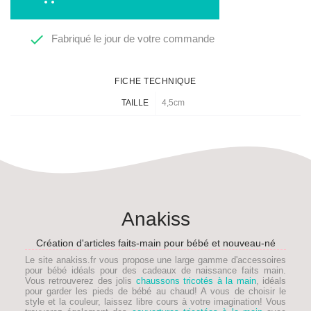

Fabriqué le jour de votre commande
FICHE TECHNIQUE
TAILLE
4,5cm
Anakiss
Création d'articles faits-main pour bébé et nouveau-né
Le site anakiss.fr vous propose une large gamme d'accessoires
pour bébé idéals pour des
cadeaux de naissance faits main
.
Vous retrouverez des jolis
chaussons tricotés à la main
, idéals
pour garder les pieds de
bébé
au chaud! A vous de choisir le
style et la couleur, laissez libre cours à votre imagination! Vous