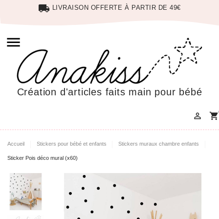
local_shipping
LIVRAISON OFFERTE À PARTIR DE 49€

Création d'articles faits main pour bébé

shopping_cart
Accueil
Stickers pour bébé et enfants
Stickers muraux chambre enfants
Sticker Pois déco mural (x60)