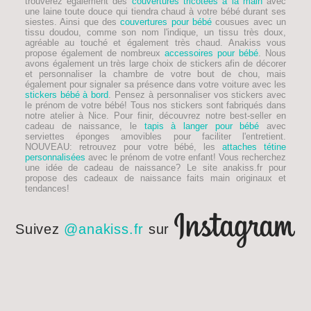
trouverez également des
couvertures tricotées à la main
avec
une laine toute douce qui tiendra chaud à votre bébé durant ses
siestes. Ainsi que des
couvertures pour bébé
cousues avec un
tissu doudou, comme son nom l'indique, un tissu très doux,
agréable au touché et également très chaud. Anakiss vous
propose également de nombreux
accessoires pour bébé
. Nous
avons également un très large choix de stickers afin de décorer
et personnaliser la chambre de votre bout de chou, mais
également pour signaler sa présence dans votre voiture avec les
stickers bébé à bord
. Pensez à personnaliser vos stickers avec
le prénom de votre bébé! Tous nos stickers sont fabriqués dans
notre atelier à Nice. Pour finir, découvrez notre best-seller en
cadeau de naissance, le
tapis à langer pour bébé
avec
serviettes éponges amovibles pour faciliter l'entretient.
NOUVEAU
: retrouvez pour votre bébé, les
attaches tétine
personnalisées
avec le prénom de votre enfant! Vous recherchez
une idée de
cadeau de naissance
? Le site anakiss.fr pour
propose des cadeaux de naissance faits main originaux et
tendances!
Suivez
@anakiss.fr
sur