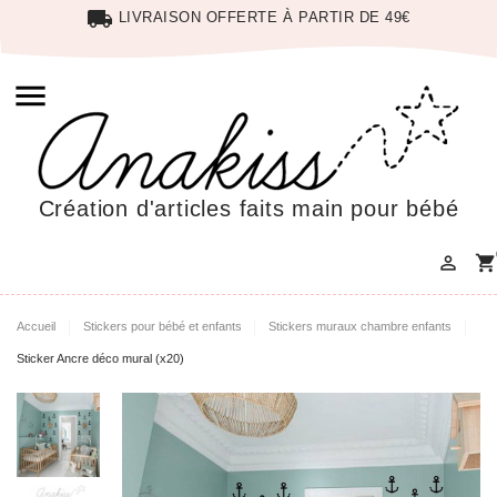
local_shipping
LIVRAISON OFFERTE À PARTIR DE 49€

Création d'articles faits main pour bébé

shopping_cart
Accueil
Stickers pour bébé et enfants
Stickers muraux chambre enfants
Sticker Ancre déco mural (x20)