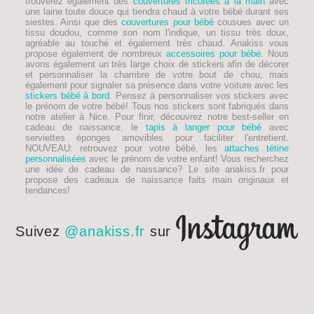
trouverez également des
couvertures tricotées à la main
avec
une laine toute douce qui tiendra chaud à votre bébé durant ses
siestes. Ainsi que des
couvertures pour bébé
cousues avec un
tissu doudou, comme son nom l'indique, un tissu très doux,
agréable au touché et également très chaud. Anakiss vous
propose également de nombreux
accessoires pour bébé
. Nous
avons également un très large choix de stickers afin de décorer
et personnaliser la chambre de votre bout de chou, mais
également pour signaler sa présence dans votre voiture avec les
stickers bébé à bord
. Pensez à personnaliser vos stickers avec
le prénom de votre bébé! Tous nos stickers sont fabriqués dans
notre atelier à Nice. Pour finir, découvrez notre best-seller en
cadeau de naissance, le
tapis à langer pour bébé
avec
serviettes éponges amovibles pour faciliter l'entretient.
NOUVEAU
: retrouvez pour votre bébé, les
attaches tétine
personnalisées
avec le prénom de votre enfant! Vous recherchez
une idée de
cadeau de naissance
? Le site anakiss.fr pour
propose des cadeaux de naissance faits main originaux et
tendances!
Suivez
@anakiss.fr
sur