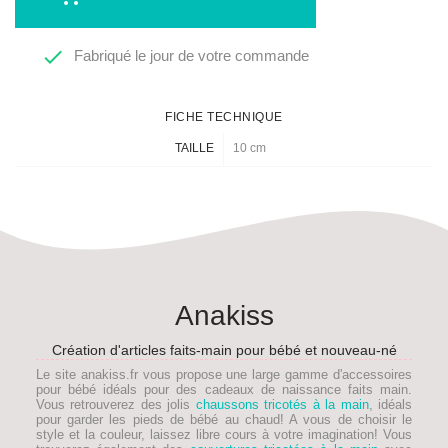

Fabriqué le jour de votre commande
FICHE TECHNIQUE
TAILLE
10 cm
Anakiss
Création d'articles faits-main pour bébé et nouveau-né
Le site anakiss.fr vous propose une large gamme d'accessoires
pour bébé idéals pour des
cadeaux de naissance faits main
.
Vous retrouverez des jolis
chaussons tricotés à la main
, idéals
pour garder les pieds de
bébé
au chaud! A vous de choisir le
style et la couleur, laissez libre cours à votre imagination! Vous