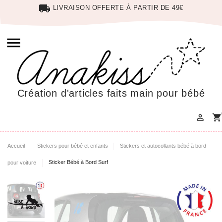
local_shipping
LIVRAISON OFFERTE À PARTIR DE 49€

Création d'articles faits main pour bébé

shopping_cart
Accueil
Stickers pour bébé et enfants
Stickers et autocollants bébé à bord
pour voiture
Sticker Bébé à Bord Surf