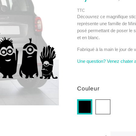
TTC
Découvrez ce magnifique stick
représente une famille de Mini
posé permettant de poser le s
et en blanc.
Fabriqué à la main le jour de
Une question? Venez chater 
Couleur
Blanc
Noir