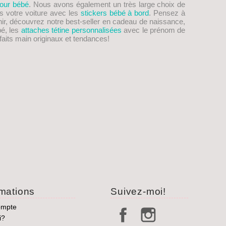
our bébé
. Nous avons également un très large choix de
s votre voiture avec les
stickers bébé à bord
. Pensez à
nir, découvrez notre best-seller en cadeau de naissance,
bé, les
attaches tétine personnalisées
avec le prénom de
aits main originaux et tendances!
rmations
Suivez-moi!
ompte
i?