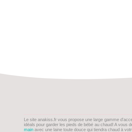
Le site anakiss.fr vous propose une large gamme d'acc
idéals pour garder les pieds de
bébé
au chaud! A vous de 
main
avec une laine toute douce qui tiendra chaud à vot