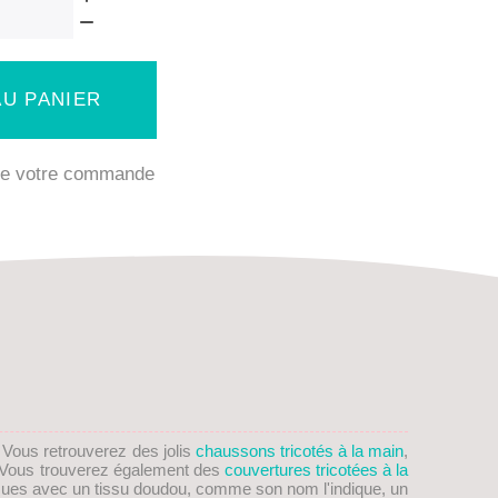
U PANIER
 de votre commande
. Vous retrouverez des jolis
chaussons tricotés à la main
,
on! Vous trouverez également des
couvertures tricotées à la
ues avec un tissu doudou, comme son nom l'indique, un