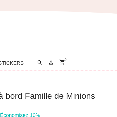
0
shopping_cart


STICKERS
à bord Famille de Minions
Économisez 10%