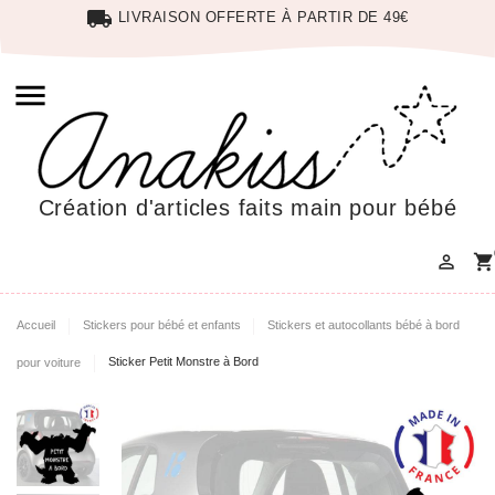
local_shipping
LIVRAISON OFFERTE À PARTIR DE 49€

Création d'articles faits main pour bébé

shopping_cart
Accueil
Stickers pour bébé et enfants
Stickers et autocollants bébé à bord
pour voiture
Sticker Petit Monstre à Bord