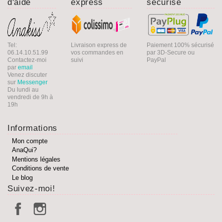
d'aide
express
sécurisé
Tel:
Livraison express de
Paiement 100% sécurisé
06.14.10.51.99
vos commandes en
par 3D-Secure ou
Contactez-moi
suivi
PayPal
par
email
Venez discuter
sur
Messenger
Du lundi au
vendredi de 9h à
19h
Informations
Mon compte
AnaQui?
Mentions légales
Conditions de vente
Le blog
Suivez-moi!