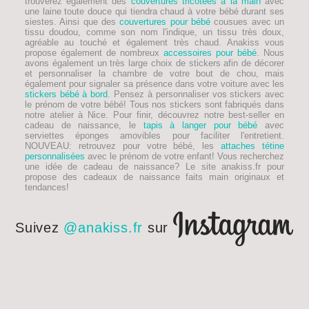
trouverez également des
couvertures tricotées à la main
avec
une laine toute douce qui tiendra chaud à votre bébé durant ses
siestes. Ainsi que des
couvertures pour bébé
cousues avec un
tissu doudou, comme son nom l'indique, un tissu très doux,
agréable au touché et également très chaud. Anakiss vous
propose également de nombreux
accessoires pour bébé
. Nous
avons également un très large choix de stickers afin de décorer
et personnaliser la chambre de votre bout de chou, mais
également pour signaler sa présence dans votre voiture avec les
stickers bébé à bord
. Pensez à personnaliser vos stickers avec
le prénom de votre bébé! Tous nos stickers sont fabriqués dans
notre atelier à Nice. Pour finir, découvrez notre best-seller en
cadeau de naissance, le
tapis à langer pour bébé
avec
serviettes éponges amovibles pour faciliter l'entretient.
NOUVEAU
: retrouvez pour votre bébé, les
attaches tétine
personnalisées
avec le prénom de votre enfant! Vous recherchez
une idée de
cadeau de naissance
? Le site anakiss.fr pour
propose des cadeaux de naissance faits main originaux et
tendances!
Suivez
@anakiss.fr
sur