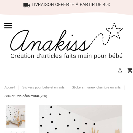
local_shipping
LIVRAISON OFFERTE À PARTIR DE 49€

Création d'articles faits main pour bébé

shopping_cart
Accueil
Stickers pour bébé et enfants
Stickers muraux chambre enfants
Sticker Pois déco mural (x60)