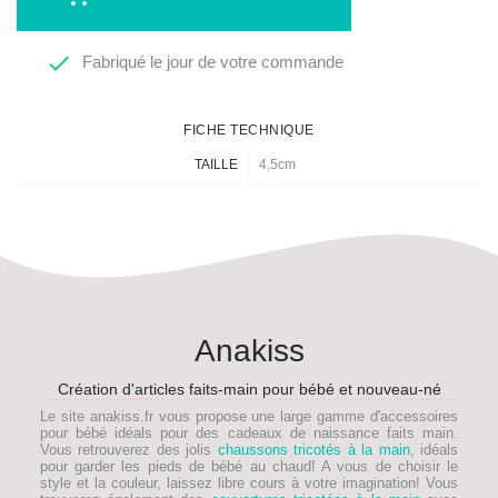

Fabriqué le jour de votre commande
FICHE TECHNIQUE
TAILLE
4,5cm
Anakiss
Création d'articles faits-main pour bébé et nouveau-né
Le site anakiss.fr vous propose une large gamme d'accessoires
pour bébé idéals pour des
cadeaux de naissance faits main
.
Vous retrouverez des jolis
chaussons tricotés à la main
, idéals
pour garder les pieds de
bébé
au chaud! A vous de choisir le
style et la couleur, laissez libre cours à votre imagination! Vous