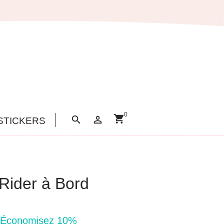
0
shopping_cart


STICKERS
Rider à Bord
Économisez 10%