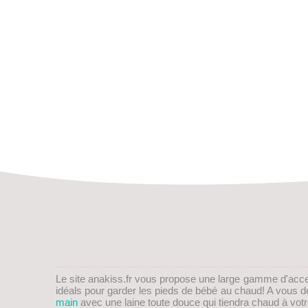
Le site anakiss.fr vous propose une large gamme d'acc
idéals pour garder les pieds de
bébé
au chaud! A vous de 
main
avec une laine toute douce qui tiendra chaud à vot