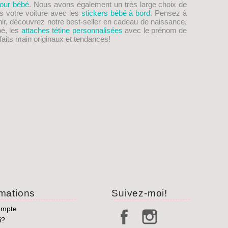
our bébé
. Nous avons également un très large choix de
s votre voiture avec les
stickers bébé à bord
. Pensez à
nir, découvrez notre best-seller en cadeau de naissance,
bé, les
attaches tétine personnalisées
avec le prénom de
aits main originaux et tendances!
rmations
Suivez-moi!
ompte
i?