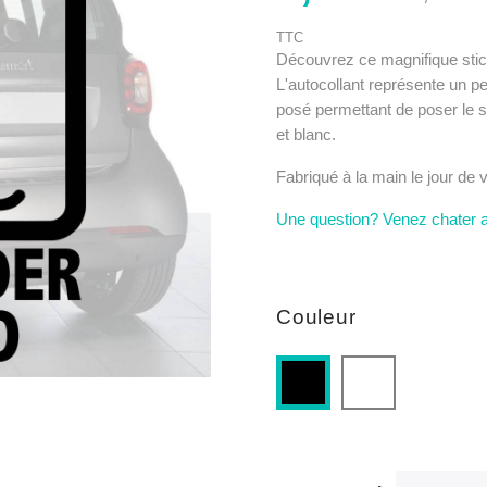
TTC
Découvrez ce magnifique stick
L'autocollant représente un pet
posé permettant de poser le s
et blanc.
Fabriqué à la main le jour de
Une question? Venez chater 
Couleur
Blanc
Noir