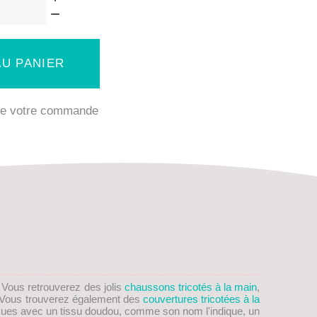
U PANIER
 de votre commande
. Vous retrouverez des jolis
chaussons tricotés à la main
,
on! Vous trouverez également des
couvertures tricotées à la
ues avec un tissu doudou, comme son nom l'indique, un