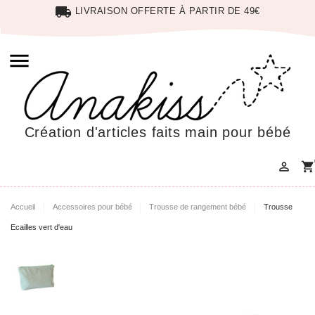
local_shipping
LIVRAISON OFFERTE À PARTIR DE 49€

Création d'articles faits main pour bébé

shopping_cart
Accueil
Accessoires pour bébé
Trousse de rangement bébé
Trousse
Ecailles vert d'eau