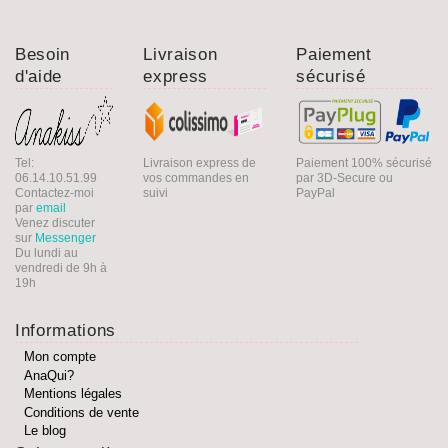
Besoin
Livraison
Paiement
d'aide
express
sécurisé
Tel:
Livraison express de
Paiement 100% sécurisé
06.14.10.51.99
vos commandes en
par 3D-Secure ou
Contactez-moi
suivi
PayPal
par
email
Venez discuter
sur
Messenger
Du lundi au
vendredi de 9h à
19h
Informations
Mon compte
AnaQui?
Mentions légales
Conditions de vente
Le blog