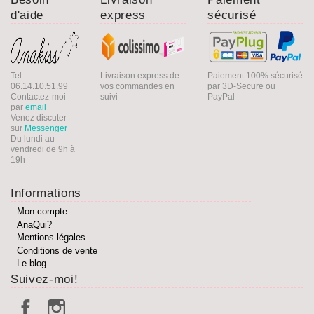
d'aide
express
sécurisé
Tel:
Livraison express de
Paiement 100% sécurisé
06.14.10.51.99
vos commandes en
par 3D-Secure ou
Contactez-moi
suivi
PayPal
par
email
Venez discuter
sur
Messenger
Du lundi au
vendredi de 9h à
19h
Informations
Mon compte
AnaQui?
Mentions légales
Conditions de vente
Le blog
Suivez-moi!