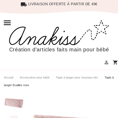
local_shipping
LIVRAISON OFFERTE À PARTIR DE 49€

Création d'articles faits main pour bébé

shopping_cart
Accueil
Accessoires pour bébé
Tapis à langer pour nouveau-nés
Tapis à
langer Ecailles rose