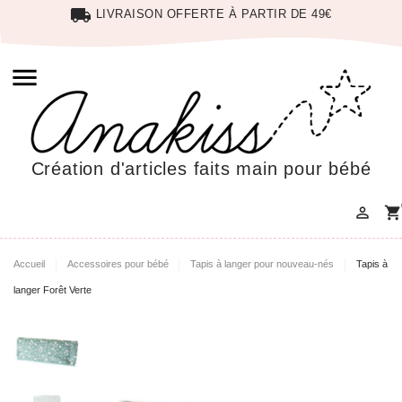
local_shipping
LIVRAISON OFFERTE À PARTIR DE 49€

Création d'articles faits main pour bébé

shopping_cart
Accueil
Accessoires pour bébé
Tapis à langer pour nouveau-nés
Tapis à
langer Forêt Verte