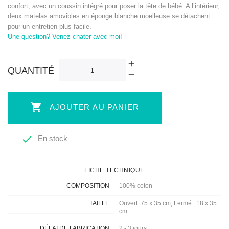
confort, avec un coussin intégré pour poser la tête de bébé. A l’intérieur,
deux matelas amovibles en éponge blanche moelleuse se détachent
pour un entretien plus facile.
Une question? Venez chater avec moi!
QUANTITÉ

AJOUTER AU PANIER

En stock
FICHE TECHNIQUE
COMPOSITION
100% coton
TAILLE
Ouvert: 75 x 35 cm, Fermé : 18 x 35
cm
DÉLAI DE FABRICATION
2 - 3 jours