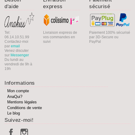
d'aide
express
sécurisé
Tel:
Livraison express de
Paiement 100% sécurisé
06.14.10.51.99
vos commandes en
par 3D-Secure ou
Contactez-moi
suivi
PayPal
par
email
Venez discuter
sur
Messenger
Du lundi au
vendredi de 9h à
19h
Informations
Mon compte
AnaQui?
Mentions légales
Conditions de vente
Le blog
Suivez-moi!