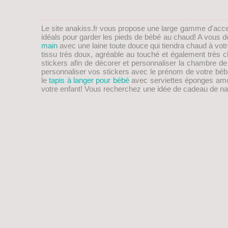
Le site anakiss.fr vous propose une large gamme d'acc
idéals pour garder les pieds de
bébé
au chaud! A vous de 
main
avec une laine toute douce qui tiendra chaud à vot
tissu très doux, agréable au touché et également trè
stickers afin de décorer et personnaliser la chambre d
personnaliser vos stickers avec le prénom de votre bébé
le
tapis à langer pour bébé
avec serviettes éponges amovib
votre enfant! Vous recherchez une idée de
cadeau de na