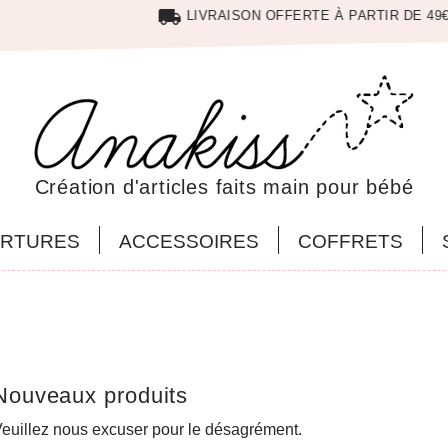
local_shipping
LIVRAISON OFFERTE À PARTIR DE 49€
Création d'articles faits main pour bébé
RTURES
ACCESSOIRES
COFFRETS
Nouveaux produits
j! Top
J'adore! J'ai commandé un tapis à lang
euillez nous excuser pour le désagrément.
fonctionnel et jolie à la fois.