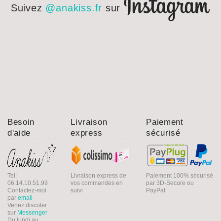
Suivez
@anakiss.fr
sur
Besoin
Livraison
Paiement
d'aide
express
sécurisé
Tel:
Livraison express de
Paiement 100% sécurisé
06.14.10.51.99
vos commandes en
par 3D-Secure ou
Contactez-moi
suivi
PayPal
par
email
Venez discuter
sur
Messenger
Du lundi au