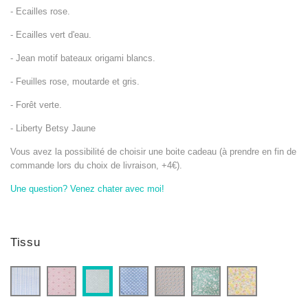
- Ecailles rose.
- Ecailles vert d'eau.
- Jean motif bateaux origami blancs.
- Feuilles rose, moutarde et gris.
- Forêt verte.
- Liberty Betsy Jaune
Vous avez la possibilité de choisir une boite cadeau (à prendre en fin de
commande lors du choix de livraison, +4€).
Une question? Venez chater avec moi!
Tissu
Seersucker
Ecailles
Jean
Feuilles
Forêt
Liberty
Ecailles
bleu
roses
Bateau
Rose/Moutarde
Verte
Betsy
vertes
et
blanc
Jaune