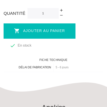
banc
QUANTITÉ

AJOUTER AU PANIER

En stock
FICHE TECHNIQUE
DÉLAI DE FABRICATION
5 - 6 jours