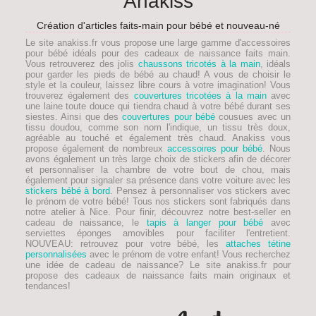
Anakiss
Création d'articles faits-main pour bébé et nouveau-né
Le site anakiss.fr vous propose une large gamme d'accessoires
pour bébé idéals pour des
cadeaux de naissance faits main
.
Vous retrouverez des jolis
chaussons tricotés à la main
, idéals
pour garder les pieds de
bébé
au chaud! A vous de choisir le
style et la couleur, laissez libre cours à votre imagination! Vous
trouverez également des
couvertures tricotées à la main
avec
une laine toute douce qui tiendra chaud à votre bébé durant ses
siestes. Ainsi que des
couvertures pour bébé
cousues avec un
tissu doudou, comme son nom l'indique, un tissu très doux,
agréable au touché et également très chaud. Anakiss vous
propose également de nombreux
accessoires pour bébé
. Nous
avons également un très large choix de stickers afin de décorer
et personnaliser la chambre de votre bout de chou, mais
également pour signaler sa présence dans votre voiture avec les
stickers bébé à bord
. Pensez à personnaliser vos stickers avec
le prénom de votre bébé! Tous nos stickers sont fabriqués dans
notre atelier à Nice. Pour finir, découvrez notre best-seller en
cadeau de naissance, le
tapis à langer pour bébé
avec
serviettes éponges amovibles pour faciliter l'entretient.
NOUVEAU
: retrouvez pour votre bébé, les
attaches tétine
personnalisées
avec le prénom de votre enfant! Vous recherchez
une idée de
cadeau de naissance
? Le site anakiss.fr pour
propose des cadeaux de naissance faits main originaux et
tendances!