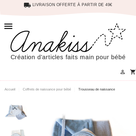
local_shipping
LIVRAISON OFFERTE À PARTIR DE 49€

Création d'articles faits main pour bébé

shopping_cart
Accueil
Coffrets de naissance pour bébé
Trousseau de naissance