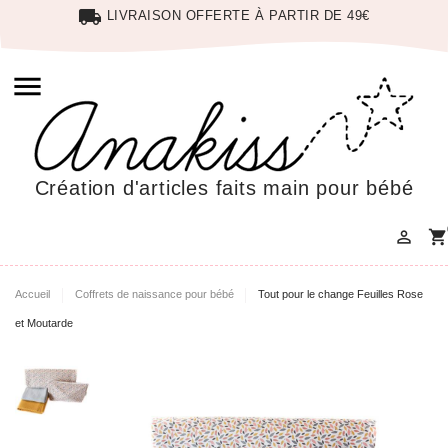
local_shipping
LIVRAISON OFFERTE À PARTIR DE 49€

Création d'articles faits main pour bébé

shopping_cart
Accueil
Coffrets de naissance pour bébé
Tout pour le change Feuilles Rose
et Moutarde