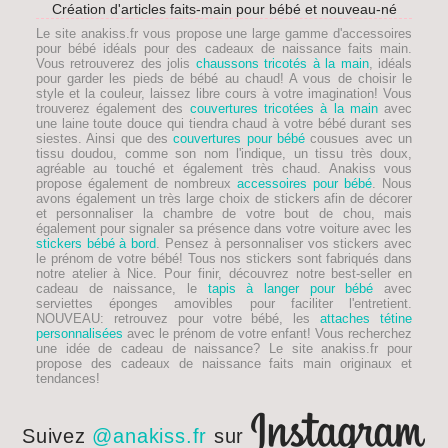
Création d'articles faits-main pour bébé et nouveau-né
Le site anakiss.fr vous propose une large gamme d'accessoires
pour bébé idéals pour des
cadeaux de naissance faits main
.
Vous retrouverez des jolis
chaussons tricotés à la main
, idéals
pour garder les pieds de
bébé
au chaud! A vous de choisir le
style et la couleur, laissez libre cours à votre imagination! Vous
trouverez également des
couvertures tricotées à la main
avec
une laine toute douce qui tiendra chaud à votre bébé durant ses
siestes. Ainsi que des
couvertures pour bébé
cousues avec un
tissu doudou, comme son nom l'indique, un tissu très doux,
agréable au touché et également très chaud. Anakiss vous
propose également de nombreux
accessoires pour bébé
. Nous
avons également un très large choix de stickers afin de décorer
et personnaliser la chambre de votre bout de chou, mais
également pour signaler sa présence dans votre voiture avec les
stickers bébé à bord
. Pensez à personnaliser vos stickers avec
le prénom de votre bébé! Tous nos stickers sont fabriqués dans
notre atelier à Nice. Pour finir, découvrez notre best-seller en
cadeau de naissance, le
tapis à langer pour bébé
avec
serviettes éponges amovibles pour faciliter l'entretient.
NOUVEAU
: retrouvez pour votre bébé, les
attaches tétine
personnalisées
avec le prénom de votre enfant! Vous recherchez
une idée de
cadeau de naissance
? Le site anakiss.fr pour
propose des cadeaux de naissance faits main originaux et
tendances!
Suivez
@anakiss.fr
sur