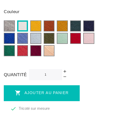
Couleur
Gris
Jaune
Brique
Moutarde
Canard
Bleu
Blanc
clair
marine
Bleu
Bleu
Bleu
Vert
Vert
Rouge
Rose
roi
pale
sapin
d'eau
pale
Vert
Corail
Framboise
Pêche
QUANTITÉ

AJOUTER AU PANIER

Tricoté sur mesure