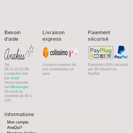
Besoin
Livraison
Paiement
d'aide
express
sécurisé
Tel:
Livraison express de
Paiement 100% sécurisé
06.14.10.51.99
vos commandes en
par 3D-Secure ou
Contactez-moi
suivi
PayPal
par
email
Venez discuter
sur
Messenger
Du lundi au
vendredi de 9h à
19h
Informations
Mon compte
AnaQui?