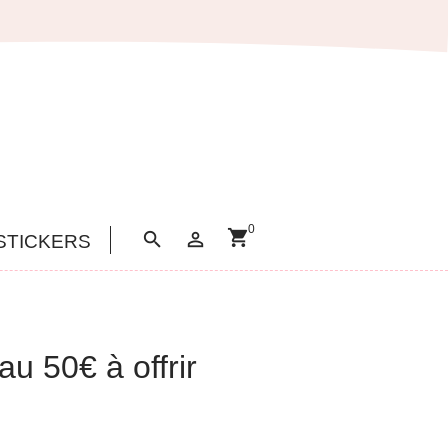
0
shopping_cart


STICKERS
u 50€ à offrir