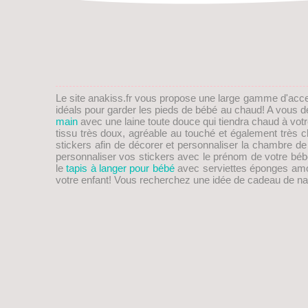
Le site anakiss.fr vous propose une large gamme d'acc
idéals pour garder les pieds de
bébé
au chaud! A vous de 
main
avec une laine toute douce qui tiendra chaud à vot
tissu très doux, agréable au touché et également trè
stickers afin de décorer et personnaliser la chambre d
personnaliser vos stickers avec le prénom de votre bébé
le
tapis à langer pour bébé
avec serviettes éponges amovib
votre enfant! Vous recherchez une idée de
cadeau de na