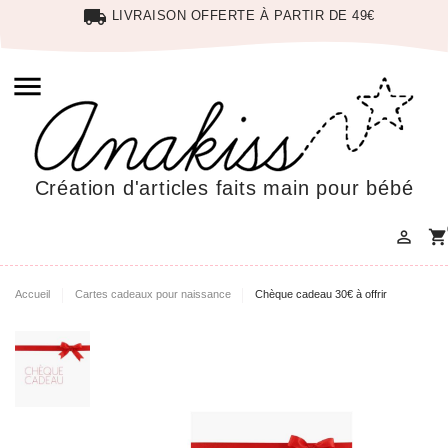
local_shipping
LIVRAISON OFFERTE À PARTIR DE 49€

Création d'articles faits main pour bébé

shopping_cart
Accueil
Cartes cadeaux pour naissance
Chèque cadeau 30€ à offrir