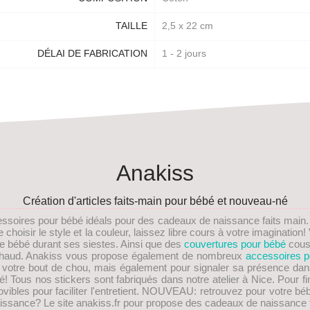
TAILLE
2,5 x 22 cm
DÉLAI DE FABRICATION
1 - 2 jours
Anakiss
Création d'articles faits-main pour bébé et nouveau-né
essoires pour bébé idéals pour des
cadeaux de naissance faits main
choisir le style et la couleur, laissez libre cours à votre imaginati
re bébé durant ses siestes. Ainsi que des
couvertures pour bébé
cous
s chaud. Anakiss vous propose également de nombreux
accessoires p
e votre bout de chou, mais également pour signaler sa présence dan
! Tous nos stickers sont fabriqués dans notre atelier à Nice. Pour fi
les pour faciliter l'entretient.
NOUVEAU
: retrouvez pour votre bé
issance
? Le site anakiss.fr pour propose des cadeaux de naissance f