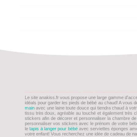
Le site anakiss.fr vous propose une large gamme d'acc
idéals pour garder les pieds de
bébé
au chaud! A vous de 
main
avec une laine toute douce qui tiendra chaud à vot
tissu très doux, agréable au touché et également trè
stickers afin de décorer et personnaliser la chambre d
personnaliser vos stickers avec le prénom de votre bébé
le
tapis à langer pour bébé
avec serviettes éponges amovib
votre enfant! Vous recherchez une idée de
cadeau de na