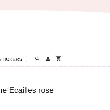
0
shopping_cart


STICKERS
ne Ecailles rose