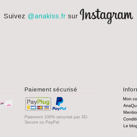
Suivez
@anakiss.fr
sur
Paiement sécurisé
Info
Mon c
AnaQu
Mentio
Paiement 100% sécurisé par 3D-
Condit
Secure ou PayPal
Le blo