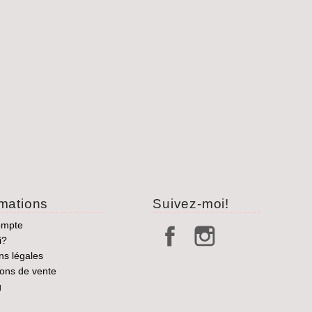
rmations
Suivez-moi!
ompte
i?
ns légales
ions de vente
g